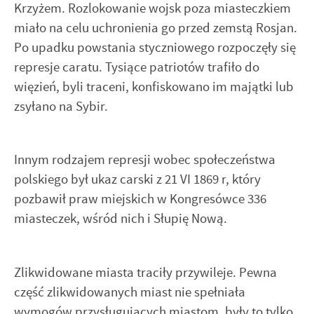
Krzyżem. Rozlokowanie wojsk poza miasteczkiem
miało na celu uchronienia go przed zemstą Rosjan.
Po upadku powstania styczniowego rozpoczęły się
represje caratu. Tysiące patriotów trafiło do
więzień, byli traceni, konfiskowano im majątki lub
zsyłano na Sybir.
Innym rodzajem represji wobec społeczeństwa
polskiego był ukaz carski z 21 VI 1869 r, który
pozbawił praw miejskich w Kongresówce 336
miasteczek, wśród nich i Słupię Nową.
Zlikwidowane miasta traciły przywileje. Pewna
część zlikwidowanych miast nie spełniała
wymogów przysługujących miastom, były to tylko