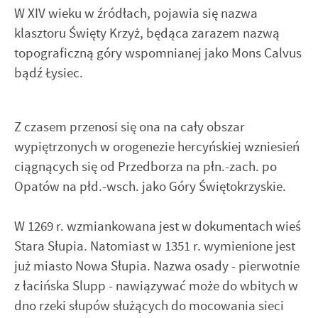
zakresie wykorzystywania witryny internetowej, miejsca
W XIV wieku w źródłach, pojawia się nazwa
oraz częstotliwości, z jaką odwiedzane są nasze serwisy
klasztoru Święty Krzyż, będąca zarazem nazwą
www. Dane pozwalają nam na ocenę naszych serwisów
Reklamowe
internetowych pod względem ich popularności wśród
topograficzną góry wspomnianej jako Mons Calvus
Dzięki reklamowym plikom cookies prezentujemy Ci
użytkowników. Zgromadzone informacje są przetwarzane w
bądź Łysiec.
najciekawsze informacje i aktualności na stronach naszych
formie zanonimizowanej. Wyrażenie zgody na analityczne
partnerów.
pliki cookies gwarantuje dostępność wszystkich
funkcjonalności.
Z czasem przenosi się ona na cały obszar
Promocyjne pliki cookies służą do prezentowania Ci naszych
Więcej
komunikatów na podstawie analizy Twoich upodobań oraz
wypiętrzonych w orogenezie hercyńskiej wzniesień
Twoich zwyczajów dotyczących przeglądanej witryny
ciągnących się od Przedborza na płn.-zach. po
internetowej. Treści promocyjne mogą pojawić się na
Opatów na płd.-wsch. jako Góry Świętokrzyskie.
stronach podmiotów trzecich lub firm będących naszymi
partnerami oraz innych dostawców usług. Firmy te działają
w charakterze pośredników prezentujących nasze treści w
W 1269 r. wzmiankowana jest w dokumentach wieś
postaci wiadomości, ofert, komunikatów mediów
Stara Słupia. Natomiast w 1351 r. wymienione jest
społecznościowych.
już miasto Nowa Słupia. Nazwa osady - pierwotnie
z łacińska Slupp - nawiązywać może do wbitych w
dno rzeki słupów służących do mocowania sieci