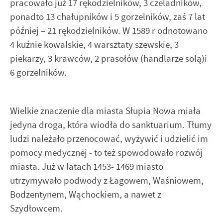
pracowało już 17 rękodzielników, 3 czeladników,
ponadto 13 chałupników i 5 gorzelników, zaś 7 lat
później – 21 rękodzielników. W 1589 r odnotowano
4 kuźnie kowalskie, 4 warsztaty szewskie, 3
piekarzy, 3 krawców, 2 prasołów (handlarze solą)i
6 gorzelników.
Wielkie znaczenie dla miasta Słupia Nowa miała
jedyna droga, która wiodła do sanktuarium. Tłumy
ludzi należało przenocować, wyżywić i udzielić im
pomocy medycznej - to też spowodowało rozwój
miasta. Już w latach 1453- 1469 miasto
utrzymywało podwody z Łagowem, Waśniowem,
Bodzentynem, Wąchockiem, a nawet z
Szydłowcem.