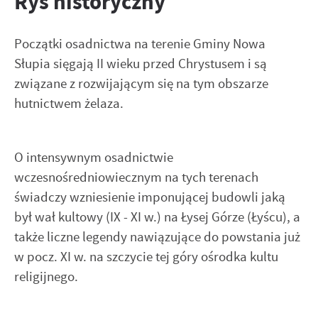
Rys historyczny
Pliki cookies odpowiadają na podejmowane przez Ciebie
Więcej
działania w celu m.in. dostosowania Twoich ustawień
Początki osadnictwa na terenie Gminy Nowa
preferencji prywatności, logowania czy wypełniania
Słupia sięgają II wieku przed Chrystusem i są
formularzy. Dzięki plikom cookies strona, z której
Funkcjonalne i personalizacyjne
związane z rozwijającym się na tym obszarze
korzystasz, może działać bez zakłóceń.
Tego typu pliki cookies umożliwiają stronie internetowej
hutnictwem żelaza.
zapamiętanie wprowadzonych przez Ciebie ustawień oraz
personalizację określonych funkcjonalności czy
prezentowanych treści.
O intensywnym osadnictwie
Zapoznaj się z
POLITYKĄ PRYWATNOŚCI I PLIKÓW COOKIES
.
wczesnośredniowiecznym na tych terenach
Dzięki tym plikom cookies możemy zapewnić Ci większy
Więcej
komfort korzystania z funkcjonalności naszej strony
świadczy wzniesienie imponującej budowli jaką
poprzez dopasowanie jej do Twoich indywidualnych
był wał kultowy (IX - XI w.) na Łysej Górze (Łyścu), a
preferencji. Wyrażenie zgody na funkcjonalne i
Analityczne
także liczne legendy nawiązujące do powstania już
personalizacyjne pliki cookies gwarantuje dostępność
Analityczne pliki cookies pomagają nam rozwijać się i
w pocz. XI w. na szczycie tej góry ośrodka kultu
większej ilości funkcji na stronie.
dostosowywać do Twoich potrzeb.
religijnego.
Cookies analityczne pozwalają na uzyskanie informacji w
Więcej