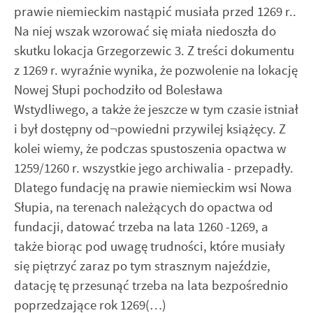
prawie niemieckim nastąpić musiała przed 1269 r..
Na niej wszak wzorować się miała niedoszła do
skutku lokacja Grzegorzewic 3. Z treści dokumentu
z 1269 r. wyraźnie wynika, że pozwolenie na lokację
Nowej Słupi pochodziło od Bolesława
Wstydliwego, a także że jeszcze w tym czasie istniał
i był dostępny od¬powiedni przywilej książęcy. Z
kolei wiemy, że podczas spustoszenia opactwa w
1259/1260 r. wszystkie jego archiwalia - przepadły.
Dlatego fundację na prawie niemieckim wsi Nowa
Słupia, na terenach należących do opactwa od
fundacji, datować trzeba na lata 1260 -1269, a
także biorąc pod uwagę trudności, które musiały
się piętrzyć zaraz po tym strasznym najeździe,
datację tę przesunąć trzeba na lata bezpośrednio
poprzedzające rok 1269(…)