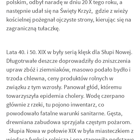
polskim, odbył naradę w dniu 20 X tego roku, a
następnie udał się na Święty Krzyż, gdzie z wieży
kościelnej pożegnał ojczyste strony, kierując się na
zagraniczną tułaczkę.
Lata 40. i 50. XIX w były serią klęsk dla Słupi Nowej.
Długotrwałe deszcze doprowadziły do zniszczenia
upraw zbóż i ziemniaków, masowo podało bydło i
trzoda chlewna, ceny produktów rolnych w
związku z tym wzrosły. Panował głód, któremu
towarzyszyła epidemia cholery. Wodę czerpano
głównie z rzeki, tu pojono inwentarz, co
powodowało fatalne warunki sanitarne. Gęsta,
drewniana zabudowa sprzyjała częstym pożarom.
Słupia Nowa w połowie XIX w była miasteczkiem z
wiodącą funkcją rolniczą i ona stanowiła podstawę