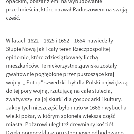
opackim, obszar ziemi na wybudowanie
przedmieścia, które nazwał Radoszowem na swoją
cześć.
W latach 1622 – 1625 i 1652 – 1654 nawiedziły
Słupię Nową jak i cały teren Rzeczpospolitej
epidemie, które zdziesiątkowały liczbą
mieszkańców. Te niekorzystne zjawiska zostały
gwałtownie pogłębione przez pustoszące kraj
wojny. „ Potop” szwedzki był dla Polski największą
do tej pory wojną, rzutującą na całe stulecia,
zważywszy na jej skutki dla gospodarki i kultury.
Jakby tych nieszczęść było mało w 1666 r wybucha
wielki pożar, w którym spłonęła większa część
miasta. Pożarowi uległ też drewniany kościół.
Dzięki pomocy klasztoru stopniowo odbudowano