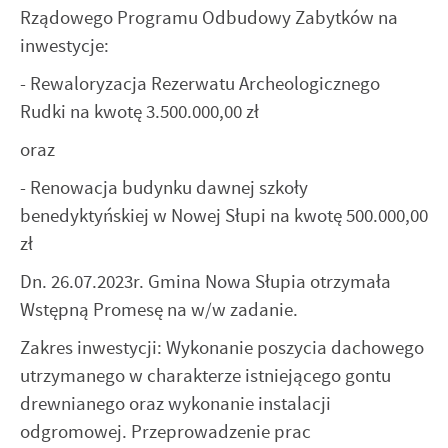
Twoich zwyczajów dotyczących przeglądanej witryny
Rządowego Programu Odbudowy Zabytków na
internetowej. Treści promocyjne mogą pojawić się na
inwestycje:
stronach podmiotów trzecich lub firm będących naszymi
partnerami oraz innych dostawców usług. Firmy te działają
- Rewaloryzacja Rezerwatu Archeologicznego
w charakterze pośredników prezentujących nasze treści w
postaci wiadomości, ofert, komunikatów mediów
Rudki na kwotę 3.500.000,00 zł
społecznościowych.
oraz
- Renowacja budynku dawnej szkoły
benedyktyńskiej w Nowej Słupi na kwotę 500.000,00
zł
Dn. 26.07.2023r. Gmina Nowa Słupia otrzymała
Wstępną Promesę na w/w zadanie.
Zakres inwestycji: Wykonanie poszycia dachowego
utrzymanego w charakterze istniejącego gontu
drewnianego oraz wykonanie instalacji
odgromowej. Przeprowadzenie prac