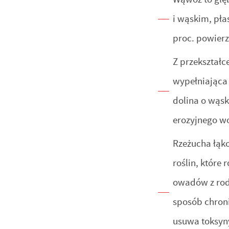
i wąskim, pł
proc. powierz
Z przekształc
wypełniająca 
dolina o wąsk
erozyjnego w
Rzeżucha łąko
roślin, które
owadów z rod
sposób chroni
usuwa toksyny