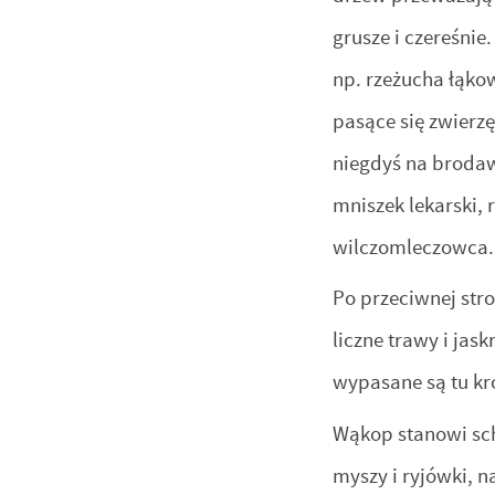
grusze i czereśni
np. rzeżucha łąkow
pasące się zwierzę
niegdyś na brodawk
mniszek lekarski,
wilczomleczowca.
Po przeciwnej stro
liczne trawy i jas
wypasane są tu kr
Wąkop stanowi schr
myszy i ryjówki, n