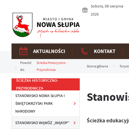
Przejdź do menu.
Przejdź do wyszukiwarki.
Przejdź do treści.
Przejdź do ustawień wielkości czcionki.
Włącz wersję kontrastową strony.
Sobota, 08 sierpnia
2026
AKTUALNOŚCI
KONTAKT
Powróć
Ścieżka Historyczno-
Strona główna
Turyst
do:
Przyrodnicza
ŚCIEŻKA HISTORYCZNO-
PRZYRODNICZA
Stanowi
STANOWISKO NOWA SŁUPIA I
ŚWIĘTOKRZYSKI PARK
NARODOWY
Ścieżka edukacyj
STANOWISKO WĄWÓZ „WĄKOP”