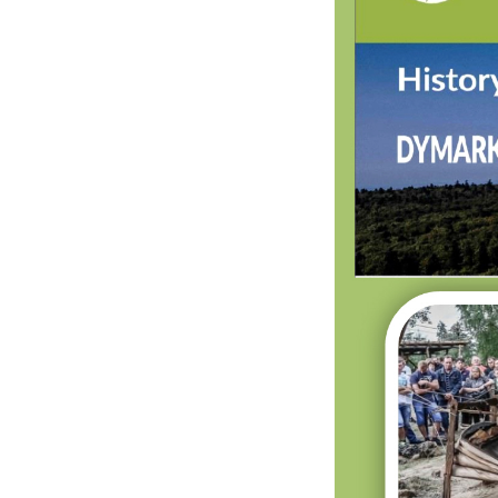
U
S
z
s
N