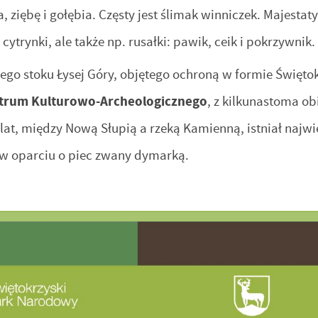
 ziębę i gołębia. Częsty jest ślimak winniczek. Majestat
i cytrynki, ale także np. rusałki: pawik, ceik i pokrzywnik.
ego stoku Łysej Góry, objętego ochroną w formie Święto
trum Kulturowo-Archeologicznego
, z kilkunastoma o
at, między Nową Słupią a rzeką Kamienną, istniał najwi
y w oparciu o piec zwany dymarką.