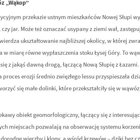
óz „Wąkop”
cyjnym przekazie ustnym mieszkańców Nowej Słupi wyra
 czy jar. Może też oznaczać usypany z ziemi wał, zastę
wierdza ukształtowanie najbliższej okolicy, w której zw
a w miarę równe wypłaszczenia stoku Łysej Góry. To wąwó
 się z jakąś dawną drogą, łączącą Nową Słupię z Łazami
 a proces erozji średnio zwięzłego lessu przyspieszała 
worzyć się małe dolinki, które przekształciły się w wąwóz
iekawy obiekt geomorfologiczny, łączący się z interesuj
ych miejscach pozwalają na obserwację systemu korzen
orodne wierzby i klony, a wśród krzewów – dziki bez czarn