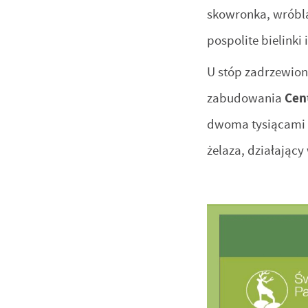
skowronka, wróbla,
pospolite bielinki 
U stóp zadrzewion
zabudowania
Cen
dwoma tysiącami l
żelaza, działając