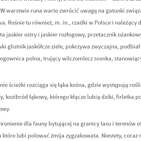
e. W warstwie runa warto zwrócić uwagę na gatunki zwią
a. Rośnie tu również, m. in., rzadki w Polsce i należący 
ta jaskier ostry i jaskier rozłogowy, przetacznik ożankowy
i glistnik jaskółcze ziele, pokrzywa zwyczajna, podbiał
 rogownica polna, trujący wilczomlecz sosnka, stanowiąc
nie ścieżki rozciąga się łąka kośna, gdzie występują rośl
kry, kozibród łąkowy, którego kłącze lubią dziki, firletka
owy.
onienie dla fauny bytującej na granicy lasu i terenów ot
a które lubi polować żmija zygzakowata. Niestety, coraz 