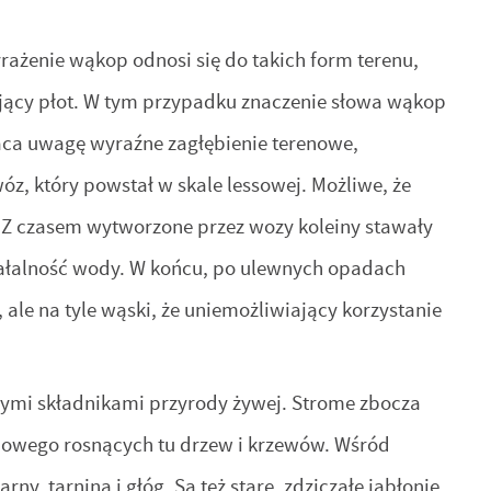
żenie wąkop odnosi się do takich form terenu,
pujący płot. W tym przypadku znaczenie słowa wąkop
raca uwagę wyraźne zagłębienie terenowe,
z, który powstał w skale lessowej. Możliwe, że
. Z czasem wytworzone przez wozy koleiny stawały
działalność wody. W końcu, po ulewnych opadach
, ale na tyle wąski, że uniemożliwiający korzystanie
ącymi składnikami przyrody żywej. Strome zbocza
iowego rosnących tu drzew i krzewów. Wśród
y, tarnina i głóg. Są też stare, zdziczałe jabłonie,