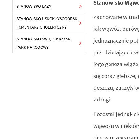
Stanowisko Wąw
STANOWISKO ŁAZY
Zachowane w trady
STANOWISKO USKOK ŁYSOGÓRSKI
I CMENTARZ CHOLERYCZNY
jak wąwóz, parów,
STANOWISKO ŚWIĘTOKRZYSKI
jednoznacznie pot
PARK NARODOWY
przedzielające dw
jego geneza wiąże
się coraz głębsze,
deszczu, zaczęły t
z drogi.
Pozostał jednak c
wąwozu w niektór
drzew przeważają d