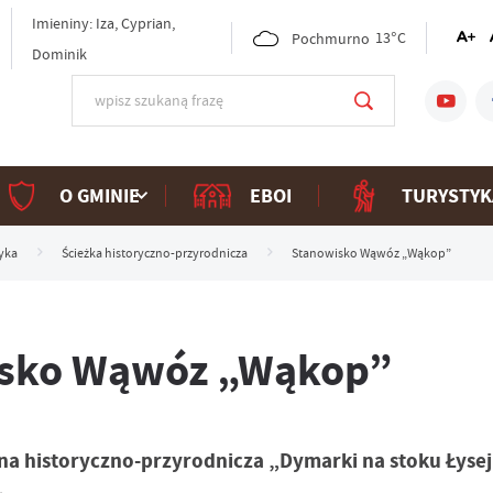
Imieniny: Iza, Cyprian,
Pochmurno
13°C
Dominik
O GMINIE
EBOI
TURYSTYK
yka
Ścieżka historyczno-przyrodnicza
Stanowisko Wąwóz „Wąkop”
sko Wąwóz „Wąkop”
na historyczno-przyrodnicza „Dymarki na stoku Łyse