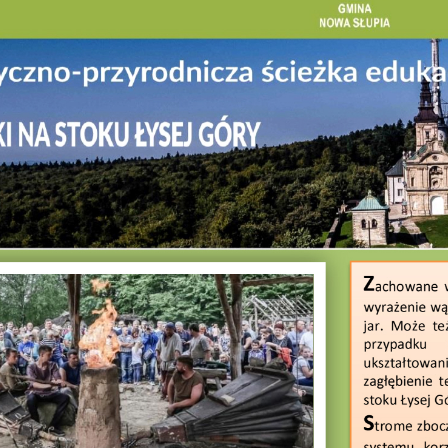
stawienia
zanujemy Twoją prywatność. Możesz zmienić ustawienia cookies lub
aakceptować je wszystkie. W dowolnym momencie możesz dokonać zmiany
woich ustawień.
iezbędne