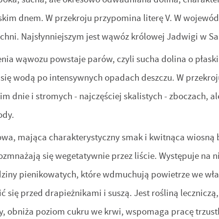
askim dnem. W przekroju przypomina literę V. W wojewó
chni. Najsłynniejszym jest wąwóz królowej Jadwigi w S
enia wąwozu powstaje parów, czyli sucha dolina o płaski
się wodą po intensywnych opadach deszczu. W przekroju 
im dnie i stromych - najczęściej skalistych - zboczach, 
ody.
wa, mająca charakterystyczny smak i kwitnąca wiosną bia
 rozmnażają się wegetatywnie przez liście. Występuje na 
ziny pienikowatych, które wdmuchują powietrze we włas
ć się przed drapieżnikami i suszą. Jest rośliną lecznicz
, obniża poziom cukru we krwi, wspomaga pracę trzustki