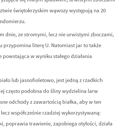
dztwie świętokrzyskim wąwozy występują na 20
andomierzu.
m dnie, ze stromymi, lecz nie urwistymi zboczami,
przypomina literę U. Natomiast jar to także
ale powstająca w wyniku stałego działania
ło lub jasnofioletowo, jest jedną z rzadkich
niej często podobna do śliny wydzielina larw
ne odchody z zawartością białka, aby w ten
ą, lecz współcześnie rzadziej wykorzystywaną:
, poprawia trawienie, zapobiega otyłości, działa