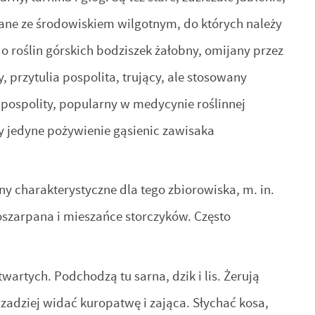
zane ze środowiskiem wilgotnym, do których należy
do roślin górskich bodziszek żałobny, omijany przez
, przytulia pospolita, trujący, ale stosowany
 pospolity, popularny w medycynie roślinnej
y jedyne pożywienie gąsienic zawisaka
iny charakterystyczne dla tego zbiorowiska, m. in.
 poszarpana i mieszańce storczyków. Często
wartych. Podchodzą tu sarna, dzik i lis. Żerują
rzadziej widać kuropatwę i zająca. Słychać kosa,