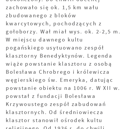
zachowało się ok. 1,5 km wału
zbudowanego z bloków
kwarcytowych, pochodzących z
gołoborzy. Wał miał wys. ok. 2-2,5 m.
W miejscu dawnego kultu
pogańskiego usytuowano zespół
klasztorny Benedyktynów. Legenda
wiąże powstanie klasztoru z osobą
Bolesława Chrobrego i królewicza
węgierskiego św. Emeryka, datując
powstanie obiektu na 1006 r. W XII w.
powstał z fundacji Bolesława
Krzywoustego zespół zabudowań
klasztornych. Od średniowiecza
klasztor stanowił ośrodek kultu
religijnego. Od 1936 r. do chwili