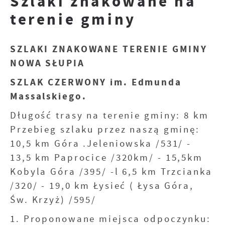
Szlaki znakowane na
Pliki cookies odpowiadają na podejmowane
Więcej
terenie gminy
przez Ciebie działania w celu m.in.
dostosowania Twoich ustawień preferencji
prywatności, logowania czy wypełniania
Funkcjonalne i personalizacyjne
formularzy. Dzięki plikom cookies strona, z
SZLAKI ZNAKOWANE TERENIE GMINY
Tego typu pliki cookies umożliwiają stronie
której korzystasz, może działać bez
NOWA SŁUPIA
internetowej zapamiętanie wprowadzonych
zakłóceń.
przez Ciebie ustawień oraz personalizację
SZLAK CZERWONY im. Edmunda
określonych funkcjonalności czy
Zapoznaj się z
POLITYKĄ PRYWATNOŚCI I
Massalskiego.
prezentowanych treści.
PLIKÓW COOKIES
.
Dzięki tym plikom cookies możemy zapewnić
Długość trasy na terenie gminy: 8 km
Więcej
Ci większy komfort korzystania z
Przebieg szlaku przez naszą gminę:
funkcjonalności naszej strony poprzez
10,5 km Góra .Jeleniowska /531/ -
dopasowanie jej do Twoich indywidualnych
Analityczne
preferencji. Wyrażenie zgody na
13,5 km Paprocice /320km/ - 15,5km
Analityczne pliki cookies pomagają nam
funkcjonalne i personalizacyjne pliki cookies
Kobyla Góra /395/ -l 6,5 km Trzcianka
rozwijać się i dostosowywać do Twoich
gwarantuje dostępność większej ilości
/320/ - 19,0 km Łysieć ( Łysa Góra,
potrzeb.
funkcji na stronie.
Św. Krzyż) /595/
Cookies analityczne pozwalają na uzyskanie
Więcej
informacji w zakresie wykorzystywania
1. Proponowane miejsca odpoczynku:
witryny internetowej, miejsca oraz