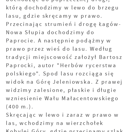
którą dochodzimy w lewo do brzegu
lasu, gdzie skręcamy w prawo.
Przecinając strumień i drogę Łagów-
Nowa Słupia dochodzimy do
Paprocie. A następnie podążmy w
prawo przez wieś do lasu. Według
tradycji miejscowość założył Bartosz
Paprocki, autor "Herbów rycerstwa
polskiego". Spod lasu rozciąga się
widok na Górę Jeleniowska. Z prawej
widzimy zalesione, płaskie i długie
wzniesienie Wału Małacentowskiego
(400 m.).
Skręcając w lewo i zaraz w prawo w
las, wchodzimy na wierzchołek
Kobylej Góry, gdzie przecinamy szlak