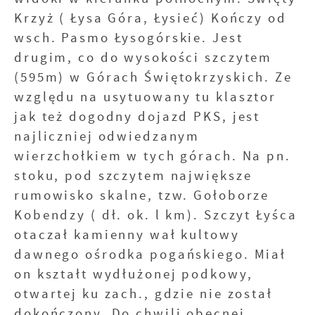
Krzyż ( Łysa Góra, Łysieć) Kończy od
wsch. Pasmo Łysogórskie. Jest
drugim, co do wysokości szczytem
(595m) w Górach Świętokrzyskich. Ze
względu na usytuowany tu klasztor
jak też dogodny dojazd PKS, jest
najliczniej odwiedzanym
wierzchołkiem w tych górach. Na pn.
stoku, pod szczytem największe
rumowisko skalne, tzw. Gołoborze
Kobendzy ( dł. ok. l km). Szczyt Łyśca
otaczał kamienny wał kultowy
dawnego ośrodka pogańskiego. Miał
on kształt wydłużonej podkowy,
otwartej ku zach., gdzie nie został
dokończony. Do chwili obecnej