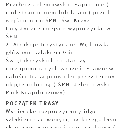
częstotliwości, z jaką odwiedzane są nasze
Przełęcz Jeleniowska, Paprocice (
Reklamowe
serwisy www. Dane pozwalają nam na ocenę
nad strumieniem lub lasem) przed
Dzięki reklamowym plikom cookies
naszych serwisów internetowych pod
wejściem do ŚPN, Św. Krzyż -
prezentujemy Ci najciekawsze informacje i
względem ich popularności wśród
aktualności na stronach naszych partnerów.
turystyczne miejsce wypoczynku w
użytkowników. Zgromadzone informacje są
przetwarzane w formie zanonimizowanej.
Promocyjne pliki cookies służą do
ŚPN.
Więcej
Wyrażenie zgody na analityczne pliki cookies
prezentowania Ci naszych komunikatów na
2. Atrakcje turystyczne: Wędrówka
gwarantuje dostępność wszystkich
podstawie analizy Twoich upodobań oraz
głównym szlakiem Gór
funkcjonalności.
Twoich zwyczajów dotyczących przeglądanej
witryny internetowej. Treści promocyjne
Świętokrzyskich dostarczy
mogą pojawić się na stronach podmiotów
niezapomnianych wrażeń. Prawie w
trzecich lub firm będących naszymi
całości trasa prowadzi przez tereny
partnerami oraz innych dostawców usług.
Firmy te działają w charakterze pośredników
objęte ochroną ( ŚPN, Jeleniowski
prezentujących nasze treści w postaci
Park Krajobrazowy).
wiadomości, ofert, komunikatów mediów
społecznościowych.
POCZĄTEK TRASY
Wycieczkę rozpoczynamy idąc
szlakiem czerwonym, na brzegu lasu
skręcamy w prawo i szeroką drogą (z