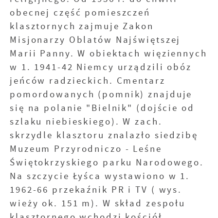
obecnej część pomieszczeń
klasztornych zajmuje Zakon
Misjonarzy Oblatów Najświętszej
Marii Panny. W obiektach więziennych
w 1. 1941-42 Niemcy urządzili obóz
jeńców radzieckich. Cmentarz
pomordowanych (pomnik) znajduje
się na polanie "Bielnik" (dojście od
szlaku niebieskiego). W zach.
skrzydle klasztoru znalazło siedzibę
Muzeum Przyrodniczo - Leśne
Świętokrzyskiego parku Narodowego.
Na szczycie Łyśca wystawiono w 1.
1962-66 przekaźnik PR i TV ( wys.
wieży ok. 151 m). W skład zespołu
klasztornego wchodzi kościół