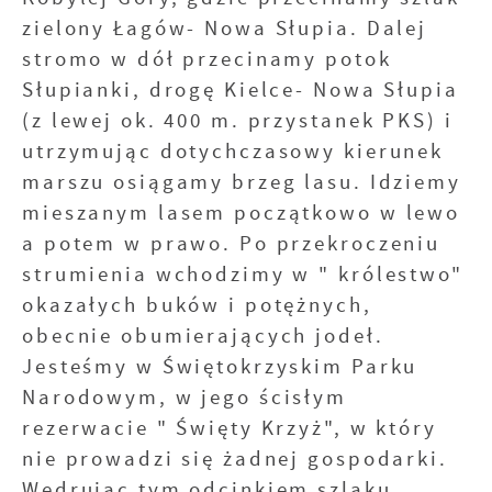
zielony Łagów- Nowa Słupia. Dalej
stromo w dół przecinamy potok
Słupianki, drogę Kielce- Nowa Słupia
(z lewej ok. 400 m. przystanek PKS) i
utrzymując dotychczasowy kierunek
marszu osiągamy brzeg lasu. Idziemy
mieszanym lasem początkowo w lewo
a potem w prawo. Po przekroczeniu
strumienia wchodzimy w " królestwo"
okazałych buków i potężnych,
obecnie obumierających jodeł.
Jesteśmy w Świętokrzyskim Parku
Narodowym, w jego ścisłym
rezerwacie " Święty Krzyż", w który
nie prowadzi się żadnej gospodarki.
Wędrując tym odcinkiem szlaku