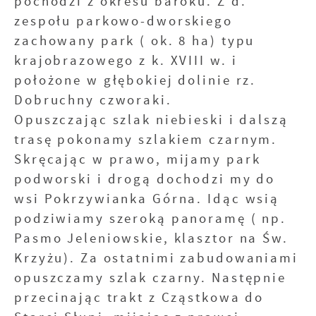
pochodzi z okresu baroku. Z d.
zespołu parkowo-dworskiego
zachowany park ( ok. 8 ha) typu
krajobrazowego z k. XVIII w. i
położone w głębokiej dolinie rz.
Dobruchny czworaki.
Opuszczając szlak niebieski i dalszą
trasę pokonamy szlakiem czarnym.
Skręcając w prawo, mijamy park
podworski i drogą dochodzi my do
wsi Pokrzywianka Górna. Idąc wsią
podziwiamy szeroką panoramę ( np.
Pasmo Jeleniowskie, klasztor na Św.
Krzyżu). Za ostatnimi zabudowaniami
opuszczamy szlak czarny. Następnie
przecinając trakt z Cząstkowa do