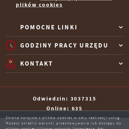
plików cookies
POMOCNE LINKI
GODZINY PRACY URZĘDU
KONTAKT
Odwiedzin: 3037315
Online: 635
Strona korzysta z plików cookies w celu realizacji usług.
ZAPISZ WYBRANE
Możesz określić warunki przechowywania lub dostępu do
plików cookies klikając przycisk Ustawienia. Aby