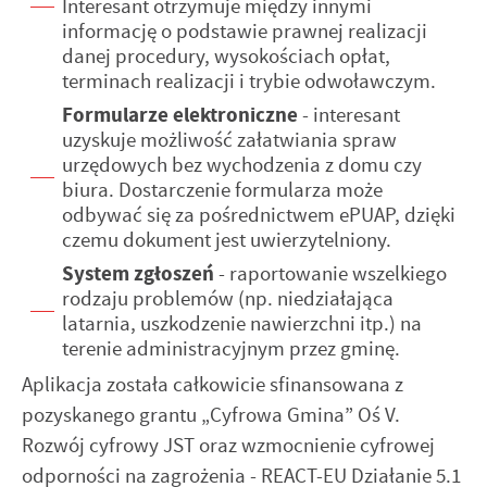
Interesant otrzymuje między innymi
stronach podmiotów trzecich lub firm będących naszymi
informację o podstawie prawnej realizacji
partnerami oraz innych dostawców usług. Firmy te działają
danej procedury, wysokościach opłat,
w charakterze pośredników prezentujących nasze treści w
terminach realizacji i trybie odwoławczym.
postaci wiadomości, ofert, komunikatów mediów
Formularze elektroniczne
- interesant
społecznościowych.
uzyskuje możliwość załatwiania spraw
urzędowych bez wychodzenia z domu czy
biura. Dostarczenie formularza może
odbywać się za pośrednictwem ePUAP, dzięki
czemu dokument jest uwierzytelniony.
System zgłoszeń
- raportowanie wszelkiego
rodzaju problemów (np. niedziałająca
latarnia, uszkodzenie nawierzchni itp.) na
terenie administracyjnym przez gminę.
Aplikacja została całkowicie sfinansowana z
pozyskanego grantu „Cyfrowa Gmina” Oś V.
Rozwój cyfrowy JST oraz wzmocnienie cyfrowej
odporności na zagrożenia - REACT-EU Działanie 5.1