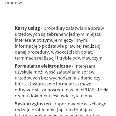
moduły:
partnerów.
pliki cookies gwarantuje dostępność wszystkich
funkcjonalności.
Promocyjne pliki cookies służą do prezentowania Ci naszych
Więcej
komunikatów na podstawie analizy Twoich upodobań oraz
Twoich zwyczajów dotyczących przeglądanej witryny
Karty usług
- procedury załatwiania spraw
internetowej. Treści promocyjne mogą pojawić się na
urzędowych są zebrane w jednym miejscu.
stronach podmiotów trzecich lub firm będących naszymi
Interesant otrzymuje między innymi
partnerami oraz innych dostawców usług. Firmy te działają
informację o podstawie prawnej realizacji
w charakterze pośredników prezentujących nasze treści w
danej procedury, wysokościach opłat,
postaci wiadomości, ofert, komunikatów mediów
terminach realizacji i trybie odwoławczym.
społecznościowych.
Formularze elektroniczne
- interesant
uzyskuje możliwość załatwiania spraw
urzędowych bez wychodzenia z domu czy
biura. Dostarczenie formularza może
odbywać się za pośrednictwem ePUAP, dzięki
czemu dokument jest uwierzytelniony.
System zgłoszeń
- raportowanie wszelkiego
rodzaju problemów (np. niedziałająca
latarnia, uszkodzenie nawierzchni itp.) na