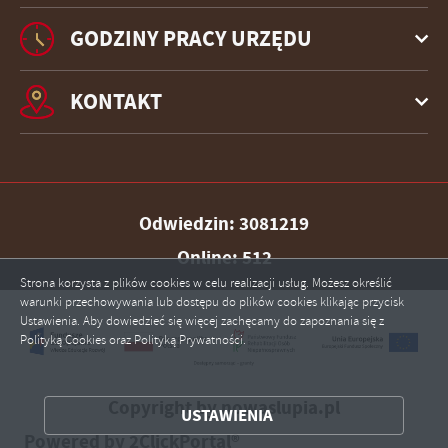
GODZINY PRACY URZĘDU
KONTAKT
Odwiedzin: 3081219
Online: 512
Strona korzysta z plików cookies w celu realizacji usług. Możesz określić
warunki przechowywania lub dostępu do plików cookies klikając przycisk
Ustawienia. Aby dowiedzieć się więcej zachęcamy do zapoznania się z
Polityką Cookies oraz Polityką Prywatności.
ZAPISZ WYBRANE
Copyright by nowaslupia.pl
USTAWIENIA
Powered by
2ClickPortal®
ZEZWÓL NA WSZYSTKIE